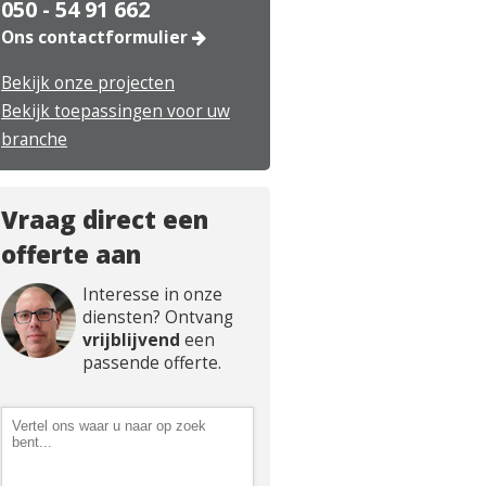
050 - 54 91 662
Ons contactformulier
Bekijk onze projecten
Bekijk toepassingen voor uw
branche
Vraag direct een
offerte aan
Interesse in onze
diensten? Ontvang
vrijblijvend
een
passende offerte.