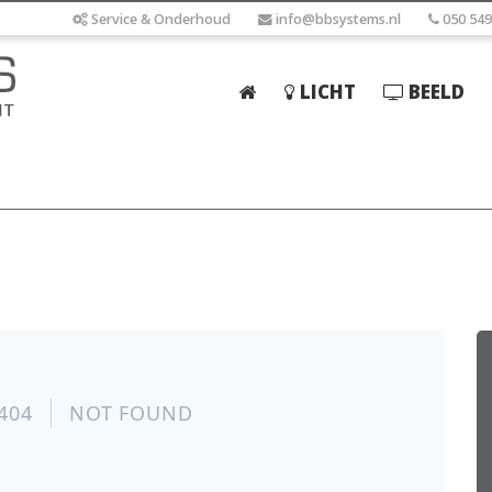
Service & Onderhoud
info@bbsystems.nl
050 549
LICHT
BEELD
Home
Licht
Beeld
Geluid
Elektrotechniek
IT
Webshop