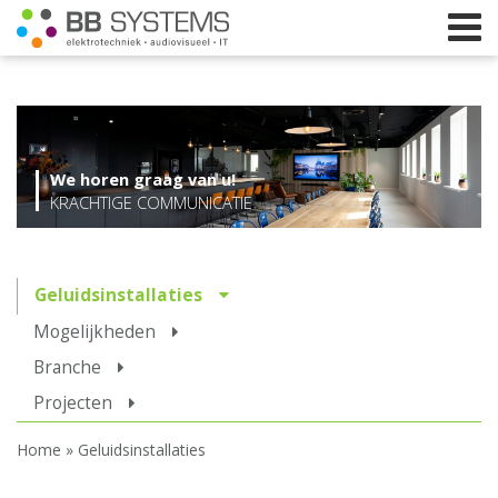
Home
We horen graag van u!
Licht
KRACHTIGE COMMUNICATIE
Beeld
Geluid
Geluidsinstallaties
Elektrotechniek
Mogelijkheden
Branche
IT
Projecten
Webshop
Home
»
Geluidsinstallaties