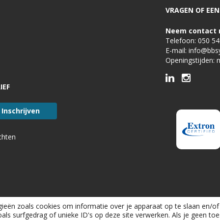
VRAGEN OF EEN 
Neem contact 
Telefoon:
050 5
E-mail:
info@bbs
Openingstijden: 
IEF
chten
ieën zoals cookies om informatie over je apparaat op te slaan en/of 
s surfgedrag of unieke ID's op deze site verwerken. Als je geen to