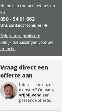
Neem dan contact met ons op
via
050 - 54 91 662
Ons contactformulier
Bekijk onze projecten
Bekijk toepassingen voor uw
branche
Vraag direct een
offerte aan
Interesse in onze
diensten? Ontvang
vrijblijvend
een
passende offerte.