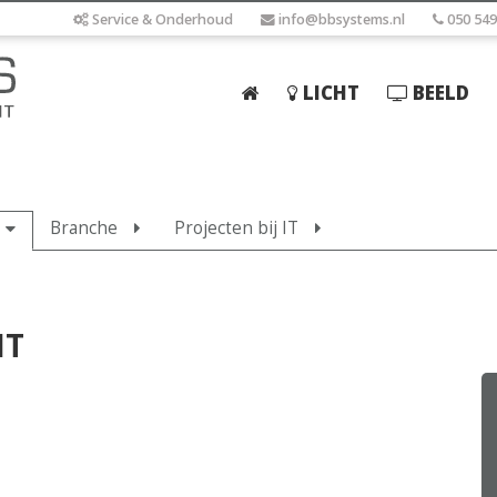
Service & Onderhoud
info@bbsystems.nl
050 549
LICHT
BEELD
Home
Licht
Branche
Projecten bij IT
Beeld
Geluid
Elektrotechniek
IT
IT
Webshop