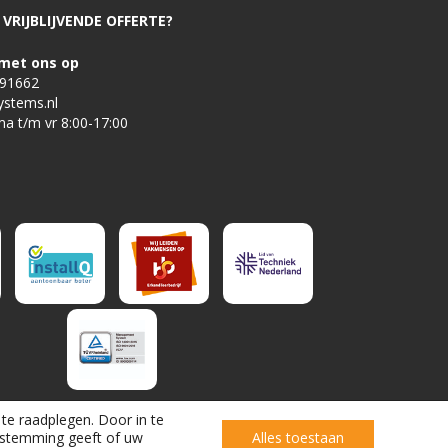
VRIJBLIJVENDE OFFERTE?
met ons op
491662
ystems.nl
ma t/m vr 8:00-17:00
te raadplegen. Door in te
estemming geeft of uw
Alles toestaan