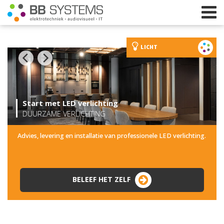
LICHT
Home
Licht
Start met LED verlichting
Beeld
DUURZAME VERLICHTING
Geluid
Advies, levering en installatie van professionele LED verlichting.
Elektrotechniek
IT
BELEEF HET ZELF
Webshop