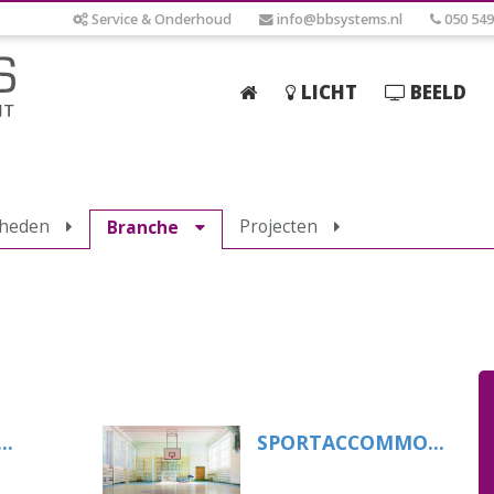
Service & Onderhoud
info@bbsystems.nl
050 549
LICHT
BEELD
Home
Licht
kheden
Projecten
Branche
Beeld
Geluid
Elektrotechniek
IT
Webshop
..
SPORTACCOMMO...