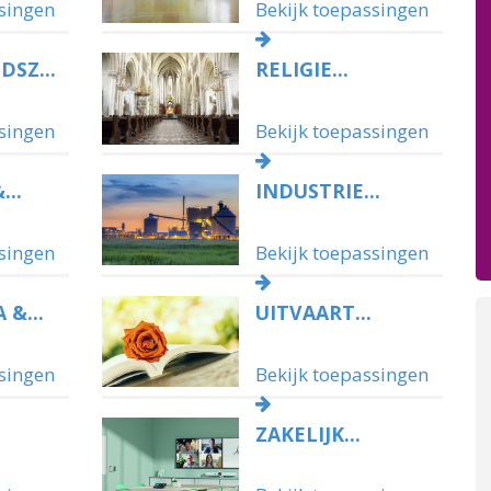
050 – 54 91 662
singen
Bekijk toepassingen
Route
SZ...
RELIGIE...
singen
Bekijk toepassingen
..
INDUSTRIE...
singen
Bekijk toepassingen
 &...
UITVAART...
singen
Bekijk toepassingen
ZAKELIJK...