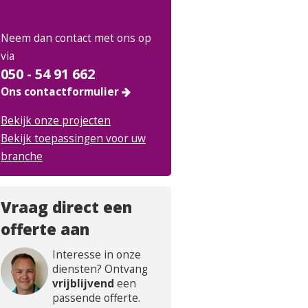
Neem dan contact met ons op
via
050 - 54 91 662
Ons contactformulier
Bekijk onze projecten
Bekijk toepassingen voor uw
branche
Vraag direct een
offerte aan
Interesse in onze
diensten? Ontvang
vrijblijvend
een
passende offerte.