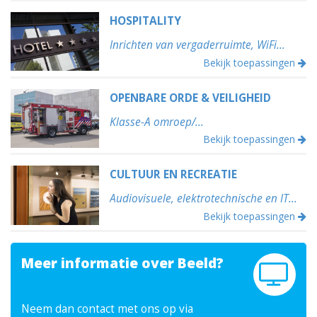
HOSPITALITY
Inrichten van vergaderruimte, WiFi...
Bekijk toepassingen
OPENBARE ORDE & VEILIGHEID
Klasse-A omroep/...
Bekijk toepassingen
CULTUUR EN RECREATIE
Audiovisuele, elektrotechnische en IT...
Bekijk toepassingen
Meer informatie over Beeld?
Neem dan contact met ons op via