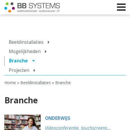
Home
Beeldinstallaties
Licht
Mogelijkheden
Branche
Beeld
Projecten
Geluid
Home
»
Beeldinstallaties
»
Branche
Elektrotechniek
IT
Branche
Webshop
ONDERWIJS
Videoconferentie, touchscreens...