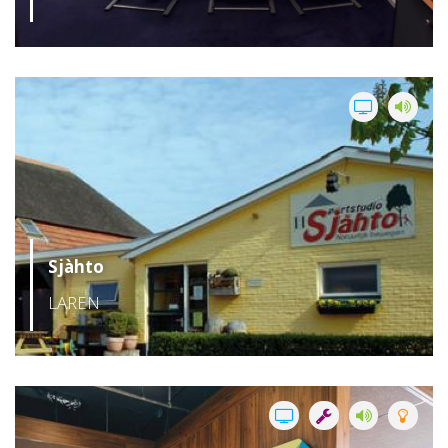
Sjàhto
LAREN