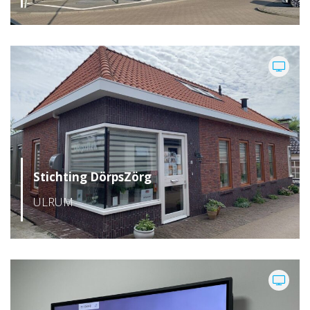
Stichting DörpsZörg
ULRUM