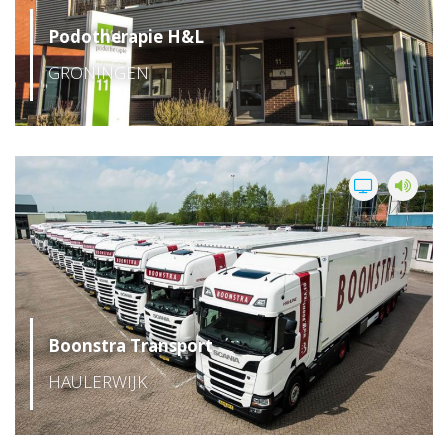
Podotherapie H&L
GRONINGEN
Boonstra Transport
HAULERWIJK