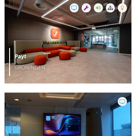
050 – 54 91 662
Route
Payt
GRONINGEN