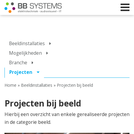
Home
Beeldinstallaties
Licht
Mogelijkheden
Branche
Beeld
Projecten
Geluid
Home
»
Beeldinstallaties
»
Projecten bij beeld
Elektrotechniek
IT
Projecten bij beeld
Webshop
Hierbij een overzicht van enkele gerealiseerde projecten
in de categorie beeld.