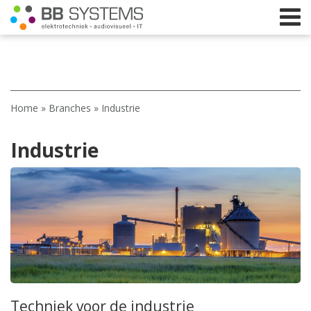
Home
Home
»
Branches
»
Industrie
Licht
Industrie
Beeld
Geluid
Elektrotechniek
IT
Webshop
Techniek voor de industrie