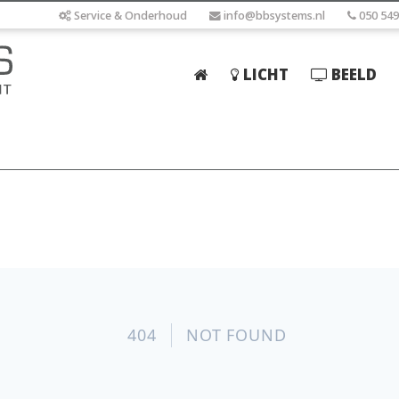
Service & Onderhoud
info@bbsystems.nl
050 549
LICHT
BEELD
Home
Licht
Beeld
Geluid
Elektrotechniek
IT
Webshop