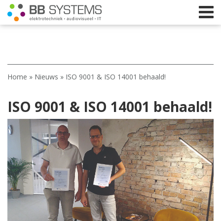
Home
Home
»
Nieuws
»
ISO 9001 & ISO 14001 behaald!
Licht
ISO 9001 & ISO 14001 behaald!
Beeld
Geluid
Elektrotechniek
IT
Webshop