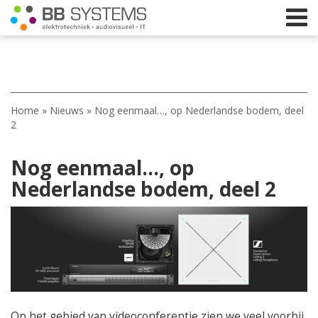
Home
Home
»
Nieuws
»
Nog eenmaal…, op Nederlandse bodem, deel
Licht
2
Beeld
Nog eenmaal…, op
Geluid
Nederlandse bodem, deel 2
Elektrotechniek
IT
Webshop
Op het gebied van videoconferentie zien we veel voorbij