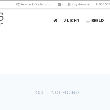
Service & Onderhoud
info@bbsystems.nl
050 549
LICHT
BEELD
Home
Licht
Beeld
Geluid
Elektrotechniek
IT
Webshop