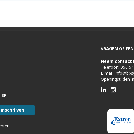
050 – 54 91 662
Route
VRAGEN OF EEN 
Neem contact 
Telefoon:
050 5
E-mail:
info@bbs
Openingstijden: 
IEF
chten