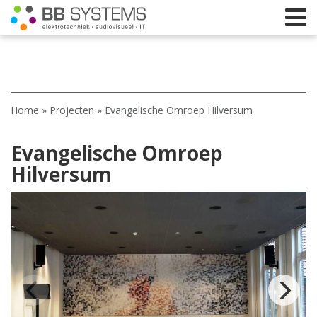
Home
Home
»
Projecten
»
Evangelische Omroep Hilversum
Licht
Evangelische Omroep
Beeld
Hilversum
Geluid
Elektrotechniek
IT
Webshop