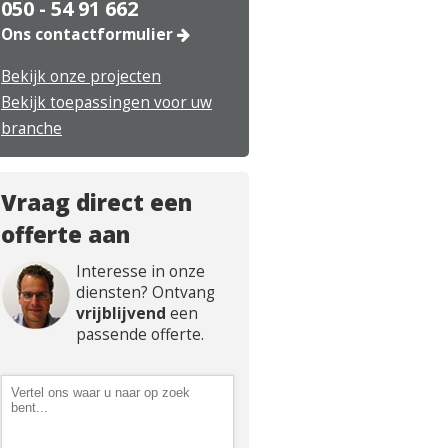
050 - 54 91 662
Ons contactformulier
Bekijk onze projecten
Bekijk toepassingen voor uw
branche
Vraag direct een
offerte aan
Interesse in onze
diensten? Ontvang
vrijblijvend
een
passende offerte.