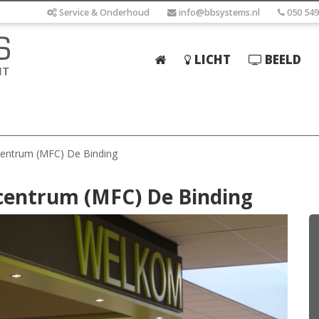
Service & Onderhoud
info@bbsystems.nl
050 549
LICHT
BEELD
Home
Licht
Beeld
 centrum (MFC) De Binding
Geluid
 centrum (MFC) De Binding
Elektrotechniek
IT
Webshop