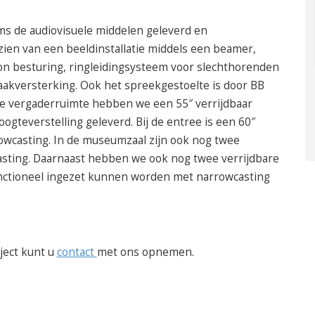
s de audiovisuele middelen geleverd en
rzien van een beeldinstallatie middels een beamer,
on besturing, ringleidingsysteem voor slechthorenden
raakversterking. Ook het spreekgestoelte is door BB
de vergaderruimte hebben we een 55″ verrijdbaar
ogteverstelling geleverd. Bij de entree is een 60″
owcasting. In de museumzaal zijn ook nog twee
sting. Daarnaast hebben we ook nog twee verrijdbare
unctioneel ingezet kunnen worden met narrowcasting
ject kunt u
contact
met ons opnemen.