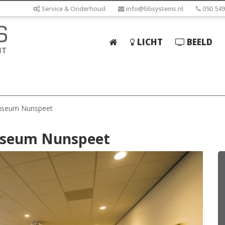
Service & Onderhoud
info@bbsystems.nl
050 549
LICHT
BEELD
Home
Licht
Beeld
useum Nunspeet
Geluid
useum Nunspeet
Elektrotechniek
IT
Webshop