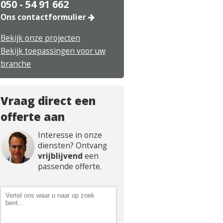
050 - 54 91 662
Ons contactformulier
Bekijk onze projecten
Bekijk toepassingen voor uw
branche
Vraag direct een
offerte aan
Interesse in onze
diensten? Ontvang
vrijblijvend
een
passende offerte.