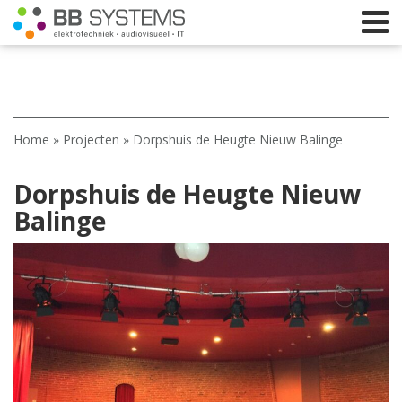
Home
Home
»
Projecten
»
Dorpshuis de Heugte Nieuw Balinge
Licht
Dorpshuis de Heugte Nieuw
Beeld
Balinge
Geluid
Elektrotechniek
IT
Webshop