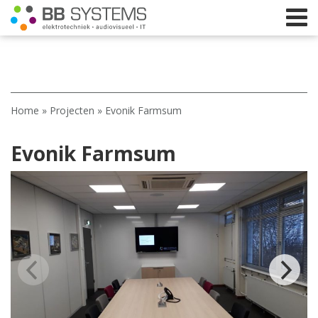
Home
Home
»
Projecten
»
Evonik Farmsum
Licht
Evonik Farmsum
Beeld
Geluid
Elektrotechniek
IT
Webshop