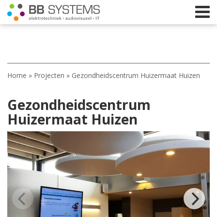
Home
Home
»
Projecten
»
Gezondheidscentrum Huizermaat Huizen
Licht
Gezondheidscentrum
Beeld
Huizermaat Huizen
Geluid
Elektrotechniek
IT
Webshop