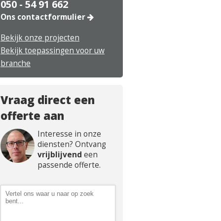
050 - 54 91 662
Ons contactformulier
Bekijk onze projecten
Bekijk toepassingen voor uw
branche
Vraag direct een
offerte aan
Interesse in onze
diensten? Ontvang
vrijblijvend
een
passende offerte.