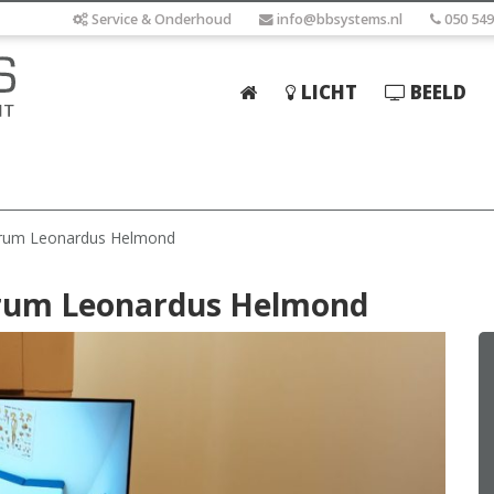
Service & Onderhoud
info@bbsystems.nl
050 549
LICHT
BEELD
Home
Licht
Beeld
rum Leonardus Helmond
Geluid
rum Leonardus Helmond
Elektrotechniek
IT
Webshop