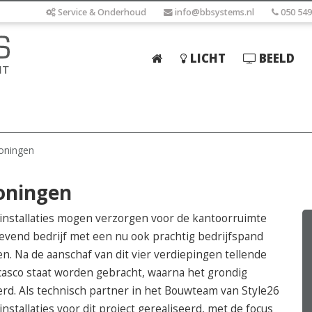
Service & Onderhoud
info@bbsystems.nl
050 549
LICHT
BEELD
Home
Licht
Beeld
oningen
Geluid
oningen
Elektrotechniek
 installaties mogen verzorgen voor de kantoorruimte
IT
revend bedrijf met een nu ook prachtig bedrijfspand
. Na de aanschaf van dit vier verdiepingen tellende
Webshop
asco staat worden gebracht, waarna het grondig
d. Als technisch partner in het Bouwteam van Style26
nstallaties voor dit project gerealiseerd, met de focus