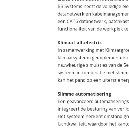
BB Systems heeft de volledige elek
datanetwerk en kabelmanagement
een CAT6 datanetwerk, patchkas
functionaliteit van de werkplek t
Klimaat all-electric
In samenwerking met Klimaatgroep
klimaatsysteem geïmplementeerd v
nauwkeurige simulaties van de 5e 
systeem in combinatie met slimme
kan het pand op een uiterst ene
Slimme automatisering
Een geavanceerd automatisering
integreert de besturing van verli
Het systeem herkent omstandighe
luchtkwaliteit, waardoor het kan