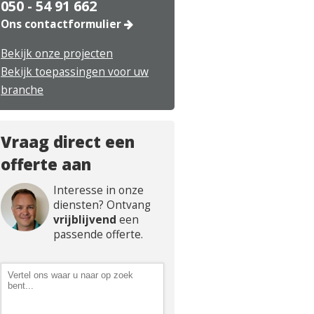
050 - 54 91 662
Ons contactformulier
Bekijk onze projecten
Bekijk toepassingen voor uw
branche
Vraag direct een
offerte aan
Interesse in onze
diensten? Ontvang
vrijblijvend
een
passende offerte.