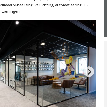
050 – 54 91 662
 klimaatbeheersing, verlichting, automatisering, IT-
Route
orzieningen.