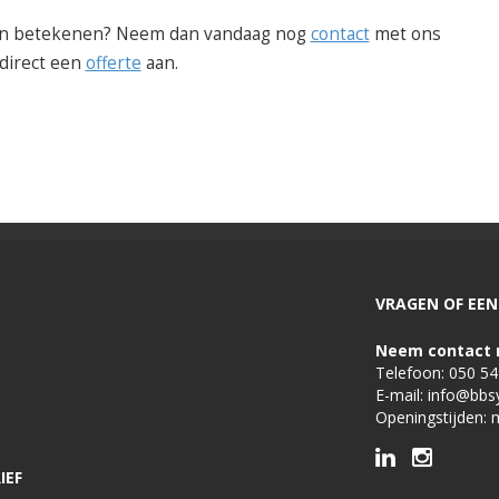
nen betekenen? Neem dan vandaag nog
contact
met ons
 direct een
offerte
aan.
VRAGEN OF EEN 
Neem contact 
Telefoon:
050 5
E-mail:
info@bbs
Openingstijden: 
IEF