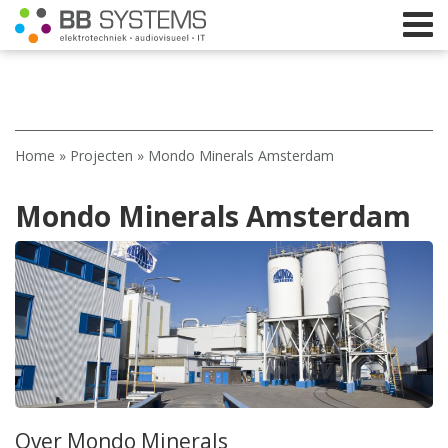
Home
Home
»
Projecten
»
Mondo Minerals Amsterdam
Licht
Mondo Minerals Amsterdam
Beeld
Geluid
Elektrotechniek
IT
Webshop
Over Mondo Minerals