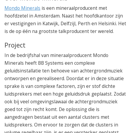
050 – 54 91 662
Mondo Minerals
is een mineraalproducent met
Route
hoofdzetel in Amsterdam. Naast het hoofdkantoor zijn
er vestigingen in Katwijk, Delfzijl, Perth en Helsinki. Het
is de op één na grootste talkproducent ter wereld.
Project
In de bedrijfshal van mineraalproducent Mondo
Minerals heeft BB Systems een complexe
geluidsinstallatie ten behoeve van achtergrondmuziek
ontworpen en gerealiseerd. Doordat er in deze situatie
sprake is van complexe factoren, zijn er stof dichte
luidsprekers met een hoge geluidsdruk geplaatst. Zodat
ook bij veel omgevingslawaai de achtergrondmuziek
goed tot zijn recht komt. De oplossing die is
aangedragen bestaat uit een aantal clusters met
luidsprekers. Om ervoor te zorgen dat de clusters in
volume regelbaar zijn, is er een versterker geplaatst