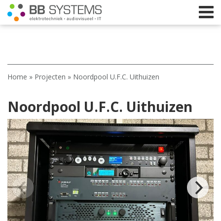
Home
Home
»
Projecten
»
Noordpool U.F.C. Uithuizen
Licht
Noordpool U.F.C. Uithuizen
Beeld
Geluid
Elektrotechniek
IT
Webshop