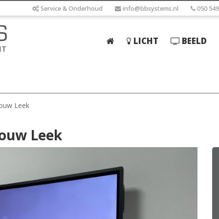
Service & Onderhoud
info@bbsystems.nl
050 549
LICHT
BEELD
Home
Licht
Beeld
bouw Leek
Geluid
bouw Leek
Elektrotechniek
IT
Webshop