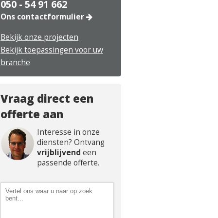
050 - 54 91 662
Ons contactformulier
Bekijk onze projecten
Bekijk toepassingen voor uw
branche
Vraag direct een
offerte aan
Interesse in onze
diensten? Ontvang
vrijblijvend
een
passende offerte.