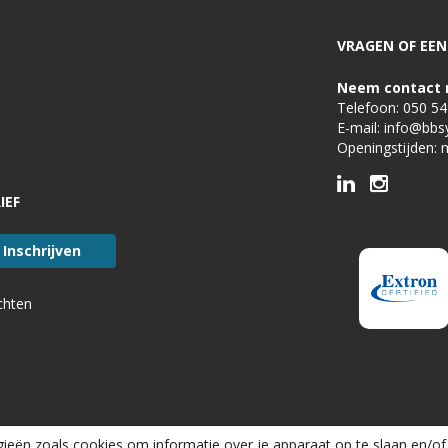
VRAGEN OF EEN 
Neem contact 
Telefoon:
050 5
E-mail:
info@bbs
Openingstijden: 
IEF
chten
ieën zoals cookies om informatie over je apparaat op te slaan en/of 