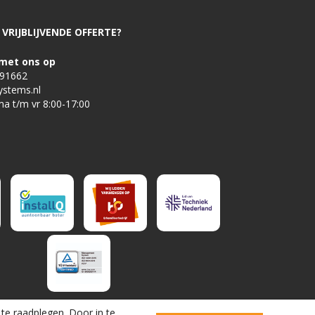
VRIJBLIJVENDE OFFERTE?
met ons op
491662
ystems.nl
ma t/m vr 8:00-17:00
te raadplegen. Door in te