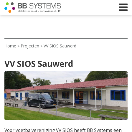
Home
Home
»
Projecten
»
VV SIOS Sauwerd
Licht
VV SIOS Sauwerd
Beeld
Geluid
Elektrotechniek
IT
Webshop
Voor voetbalvereniging VV SIOS heeft BB Systems een