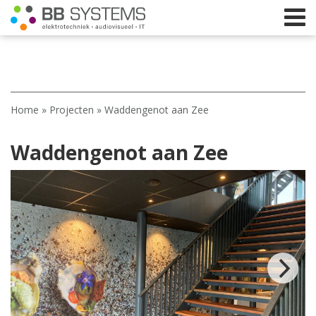
Home
Home
»
Projecten
»
Waddengenot aan Zee
Licht
Waddengenot aan Zee
Beeld
Geluid
Elektrotechniek
IT
Webshop