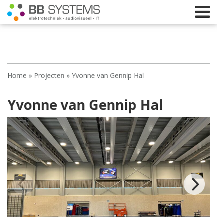
Home
Home
»
Projecten
»
Yvonne van Gennip Hal
Licht
Yvonne van Gennip Hal
Beeld
Geluid
Elektrotechniek
IT
Webshop