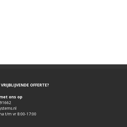
VRIJBLIJVENDE OFFERTE?
met ons op
491662
ystems.nl
ma t/m vr 8:00-17:00