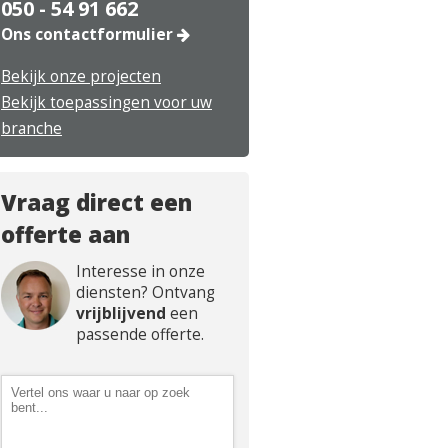
050 - 54 91 662
Ons contactformulier
Bekijk onze projecten
Bekijk toepassingen voor uw
branche
Vraag direct een
offerte aan
Interesse in onze
diensten? Ontvang
vrijblijvend
een
passende offerte.