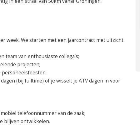
htig in een straal van 50km vanaf Groningen.
er week. We starten met een jaarcontract met uitzicht
n team van enthousiaste collega’s;
elende projecten;
e personeelsfeesten;
agen (bij fulltime) of je wisselt je ATV dagen in voor
n mobiel telefoonnummer van de zaak;
e blijven ontwikkelen.