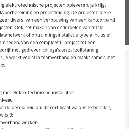
050 – 54 91 662
dig elektrotechnische projecten opleveren. Je krijgt
Route
voorbereiding en projectleiding. De projecten die je
n zeer divers, van een verbouwing van een kantoorpand
ojecten. Ook het maken van onderdelen van totale
 datanetwerk of ontruimingsinstallatie type a inclusief
amheden. Van een compleet E-project tot een
drijf met gedreven collega’s en zal zelfstandig
en. Je werkt veelal in teamverband en maakt samen met
ies.
g met elektrotechnische installaties;
iveau;
of de bereidheid om dit certificaat via ons te behalen;
wijs B;
eamverband werken;