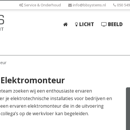
Service & Onderhoud
info@bbsystems.nl
050 549
LICHT
BEELD
Home
Licht
Beeld
teur
Geluid
 Elektromonteur
Elektrotechniek
tieteam zoeken wij een enthousiaste ervaren
IT
er je elektrotechnische installaties voor bedrijven en
r een ervaren elektromonteur die in de uitvoering
Webshop
collega’s op de werkvloer kan begeleiden.