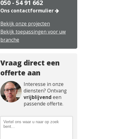
050 - 54 91 662
Ons contactformulier
Bekijk onze projecten
Bekijk toepassingen voor uw
branche
Vraag direct een
offerte aan
Interesse in onze
diensten? Ontvang
vrijblijvend
een
passende offerte.