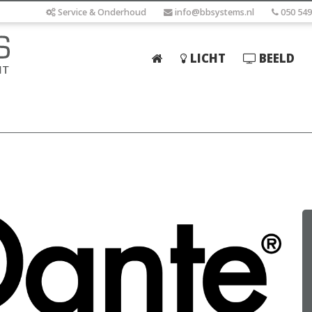
Service & Onderhoud
info@bbsystems.nl
050 549
LICHT
BEELD
Home
Licht
Beeld
Geluid
Elektrotechniek
IT
Webshop