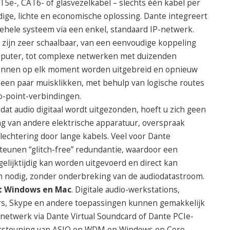
T5e-, CAT6- of glasvezelkabel – slechts één kabel per
ige, lichte en economische oplossing. Dante integreert
ehele systeem via een enkel, standaard IP-netwerk.
 zijn zeer schaalbaar, van een eenvoudige koppeling
mputer, tot complexe netwerken met duizenden
unnen op elk moment worden uitgebreid en opnieuw
 een paar muisklikken, met behulp van logische routes
to-point-verbindingen.
dat audio digitaal wordt uitgezonden, hoeft u zich geen
g van andere elektrische apparatuur, overspraak
lechtering door lange kabels. Veel voor Dante
eunen “glitch-free” redundantie, waardoor een
elijktijdig kan worden uitgevoerd en direct kan
nodig, zonder onderbreking van de audiodatastroom.
t Windows en Mac
. Digitale audio-werkstations,
s, Skype en andere toepassingen kunnen gemakkelijk
netwerk via Dante Virtual Soundcard of Dante PCIe-
ersteuning van ASIO en WDM op Windows en Core