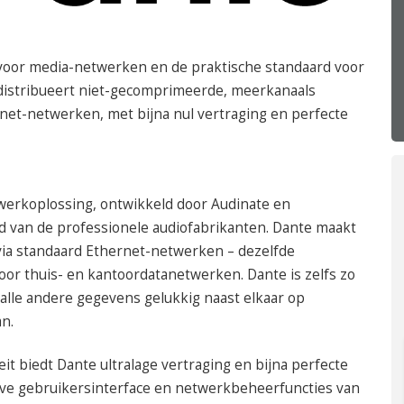
050 – 54 91 662
Route
voor media-netwerken en de praktische standaard voor
 distribueert niet-gecomprimeerde, meerkanaals
rnet-netwerken, met bijna nul vertraging en perfecte
werkoplossing, ontwikkeld door Audinate en
 van de professionele audiofabrikanten. Dante maakt
k via standaard Ethernet-netwerken – dezelfde
or thuis- en kantoordatanetwerken. Dante is zelfs zo
alle andere gegevens gelukkig naast elkaar op
n.
t biedt Dante ultralage vertraging en bijna perfecte
ieve gebruikersinterface en netwerkbeheerfuncties van