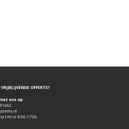
VRIJBLIJVENDE OFFERTE?
met ons op
491662
ystems.nl
ma t/m vr 8:00-17:00