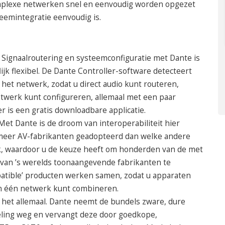
mplexe netwerken snel en eenvoudig worden opgezet
eemintegratie eenvoudig is.
. Signaalroutering en systeemconfiguratie met Dante is
ijk flexibel. De Dante Controller-software detecteert
het netwerk, zodat u direct audio kunt routeren,
twerk kunt configureren, allemaal met een paar
r is een gratis downloadbare applicatie.
 Met Dante is de droom van interoperabiliteit hier
meer AV-fabrikanten geadopteerd dan welke andere
, waardoor u de keuze heeft om honderden van de met
van ’s werelds toonaangevende fabrikanten te
mpatible’ producten werken samen, zodat u apparaten
n één netwerk kunt combineren.
t het allemaal. Dante neemt de bundels zware, dure
eling weg en vervangt deze door goedkope,