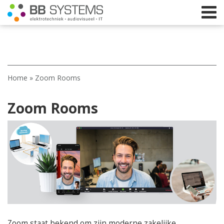
Home
Home
»
Zoom Rooms
Licht
Zoom Rooms
Beeld
Geluid
Elektrotechniek
IT
Webshop
Zoom staat bekend om zijn moderne zakelijke