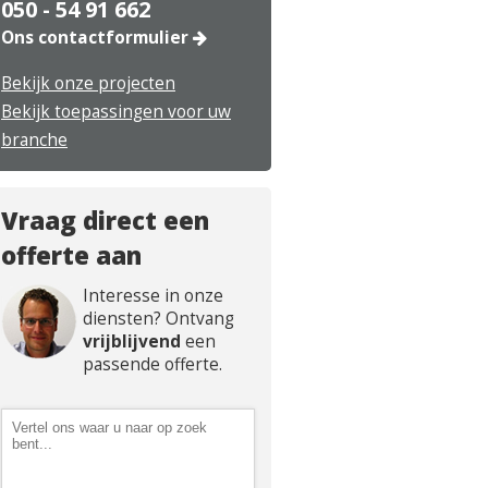
050 - 54 91 662
Ons contactformulier
Bekijk onze projecten
Bekijk toepassingen voor uw
branche
Vraag direct een
offerte aan
Interesse in onze
diensten? Ontvang
vrijblijvend
een
passende offerte.