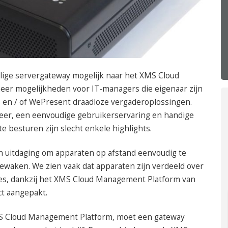
050 – 54 91 662
Route
lige servergateway mogelijk naar het XMS Cloud
er mogelijkheden voor IT-managers die eigenaar zijn
es en / of WePresent draadloze vergaderoplossingen.
eer, een eenvoudige gebruikerservaring en handige
e besturen zijn slecht enkele highlights.
een uitdaging om apparaten op afstand eenvoudig te
waken. We zien vaak dat apparaten zijn verdeeld over
ies, dankzij het XMS Cloud Management Platform van
ct aangepakt.
MS Cloud Management Platform, moet een gateway