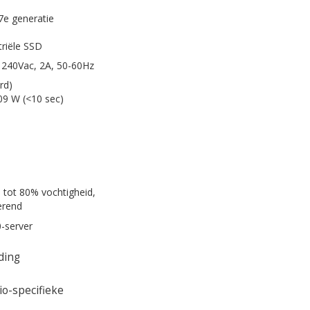
 7e generatie
riële SSD
 240Vac, 2A, 50-60Hz
rd)
09 W (<10 sec)
, tot 80% vochtigheid,
erend
server
ing
-specifieke