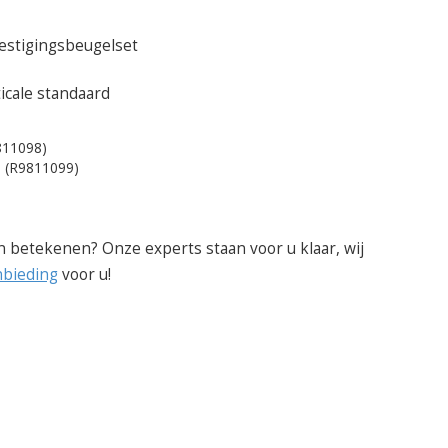
tigingsbeugelset
cale standaard
811098)
 (R9811099)
n betekenen? Onze experts staan voor u klaar, wij
nbieding
voor u!