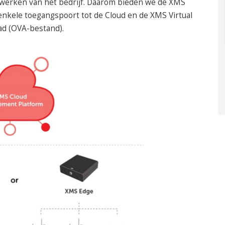
twerken van het bedrijf. Daarom bieden we de XMS
enkele toegangspoort tot de Cloud en de XMS Virtual
ad (OVA-bestand).