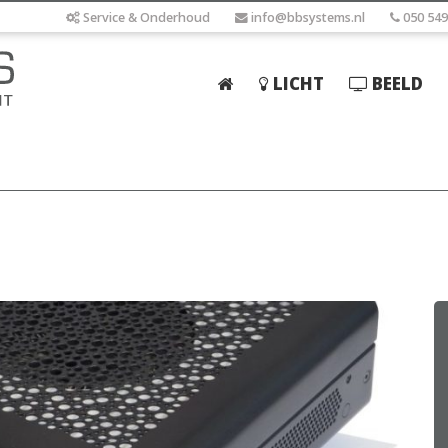
Service & Onderhoud
info@bbsystems.nl
050 549
LICHT
BEELD
Home
Licht
Beeld
Geluid
Elektrotechniek
IT
Webshop