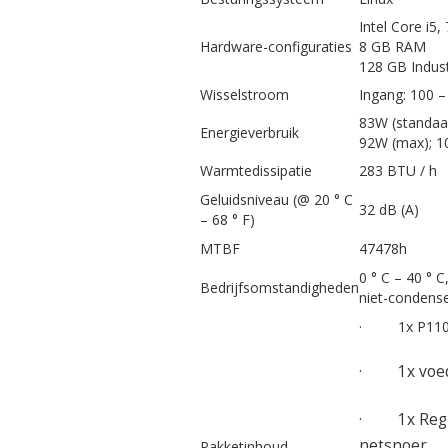
Intel Core i5,
Hardware-configuraties
8 GB RAM
128 GB Indust
Wisselstroom
Ingang: 100 –
83W (standaa
Energieverbruik
92W (max); 1
Warmtedissipatie
283 BTU / h
Geluidsniveau (@ 20 ° C
32 dB (A)
– 68 ° F)
MTBF
47478h
0 ° C – 40 ° C
Bedrijfsomstandigheden
niet-condens
· 1x P110-
· 1x voed
· 1x Regio
netsnoer
Pakketinhoud