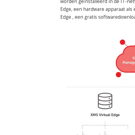
worden geïnstalleerd in de IT-ne
Edge, een hardware apparaat als 
Edge , een gratis softwaredownlo