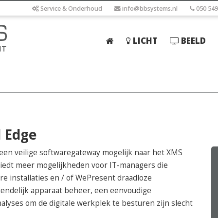
Service & Onderhoud
info@bbsystems.nl
050 549
LICHT
BEELD
Home
Licht
Beeld
Geluid
l Edge
Elektrotechniek
een veilige softwaregateway mogelijk naar het XMS
IT
edt meer mogelijkheden voor IT-managers die
re installaties en / of WePresent draadloze
Webshop
endelijk apparaat beheer, een eenvoudige
lyses om de digitale werkplek te besturen zijn slecht