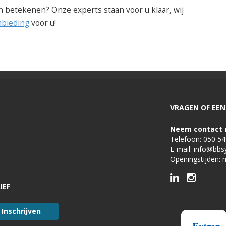
n betekenen? Onze experts staan voor u klaar, wij
nbieding
voor u!
VRAGEN OF EEN 
Neem contact 
Telefoon:
050 5
E-mail:
info@bbs
Openingstijden: 
IEF