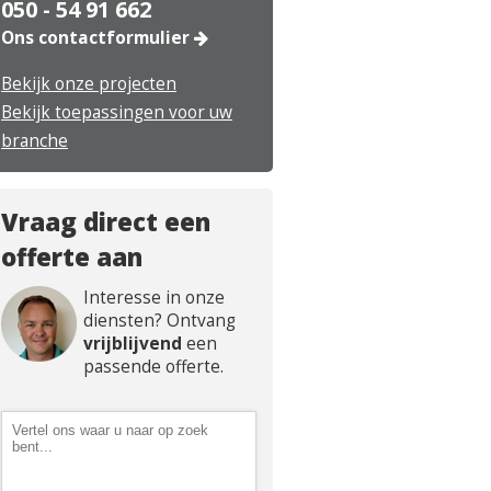
050 - 54 91 662
Ons contactformulier
Bekijk onze projecten
Bekijk toepassingen voor uw
branche
Vraag direct een
offerte aan
Interesse in onze
diensten? Ontvang
vrijblijvend
een
passende offerte.