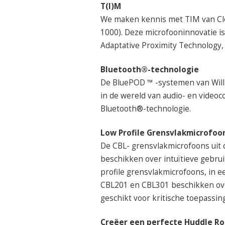
T(I)M
We maken kennis met TIM van Clo
1000). Deze microfooninnovatie is
Adaptative Proximity Technology
Bluetooth®-technologie
De BluePOD ™ -systemen van Willi
in de wereld van audio- en videoc
Bluetooth®-technologie.
Low Profile Grensvlakmicrofoo
De CBL- grensvlakmicrofoons uit d
beschikken over intuïtieve gebru
profile grensvlakmicrofoons, in 
CBL201 en CBL301 beschikken over
geschikt voor kritische toepassi
Creëer een perfecte Huddle R