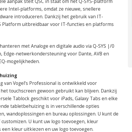
le aanpak stelt QSC in staat om het Q-SYS-platform
ere Intel-platforms, omdat ze nieuwe, snellere
dware introduceren. Dankzij het gebruik van IT-
 Platform uitbreidbaar voor IT-functies en platforms
 hanteren met Analoge en digitale audio via Q-SYS |/0
n, Edge-netwerkondersteuning voor Dante, AVB en
EQ-mogelijkheden.
huizing
 van Vogel’s Professional is ontwikkeld voor
 het touchscreen gewoon gebruikt kan blijven. Dankzij
sele Tablock geschikt voor iPads, Galaxy Tabs en elke
ende tabletbehuizing is in verschillende opties
en, wandoplossingen en bureau oplossingen. U kunt de
f customizen. U kunt uw logo toevoegen, kleur
s een kleur uitkiezen en uw logo toevoegen.