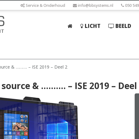
Service & Onderhoud
info@bbsystems.nl
050 549
LICHT
BEELD
Home
Licht
Beeld
source & ………. – ISE 2019 – Deel 2
Geluid
 source & ………. – ISE 2019 – Deel
Elektrotechniek
IT
Webshop