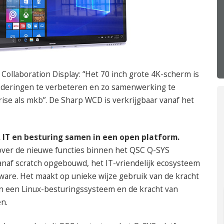
050 – 54 91 662
Route
Collaboration Display: “Het 70 inch grote 4K-scherm is
gaderingen te verbeteren en zo samenwerking te
se als mkb”. De Sharp WCD is verkrijgbaar vanaf het
, IT en besturing samen in een open platform.
over de nieuwe functies binnen het QSC Q-SYS
vanaf scratch opgebouwd, het IT-vriendelijk ecosysteem
ware. Het maakt op unieke wijze gebruik van de kracht
van een Linux-besturingssysteem en de kracht van
n.