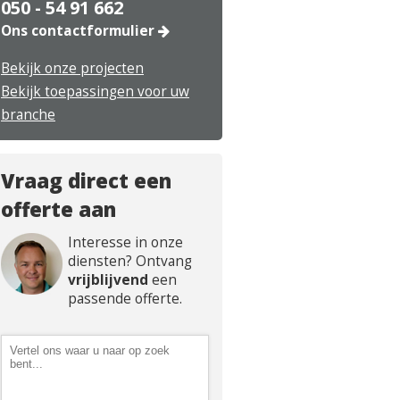
050 - 54 91 662
Ons contactformulier
Bekijk onze projecten
Bekijk toepassingen voor uw
branche
Vraag direct een
offerte aan
Interesse in onze
diensten? Ontvang
vrijblijvend
een
passende offerte.