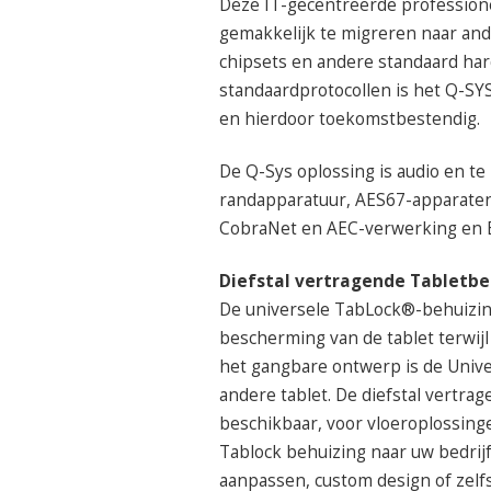
Deze IT-gecentreerde professione
gemakkelijk te migreren naar and
chipsets en andere standaard har
standaardprotocollen is het Q-SYS
en hierdoor toekomstbestendig.
De Q-Sys oplossing is audio en te
randapparatuur, AES67-apparate
CobraNet en AEC-verwerking en 
Diefstal vertragende Tabletbe
De universele TabLock®-behuizing
bescherming van de tablet terwijl
het gangbare ontwerp is de Univer
andere tablet. De diefstal vertrag
beschikbaar, voor vloeroplossing
Tablock behuizing naar uw bedrij
aanpassen, custom design of zelf