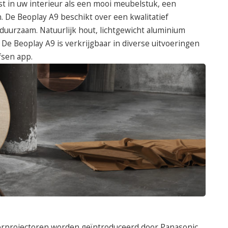
t in uw interieur als een mooi meubelstuk, een
. De Beoplay A9 beschikt over een kwalitatief
duurzaam. Natuurlijk hout, lichtgewicht aluminium
 De Beoplay A9 is verkrijgbaar in diverse uitvoeringen
fsen app.
serprojectoren worden geïntroduceerd door Panasonic.