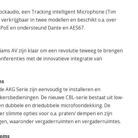
ckaudio, een Tracking intelligent Microphone (Tim
 verkrijgbaar in twee modellen en beschikt o.a. over
, PoE en ondersteund Dante en AES67.
ams AV zijn klaar om een revolutie teweeg te brengen
onferenties met de innovatieve integratie van
ns
e AKG Serie zijn eenvoudig te installeren en
ikersbedieningen. De nieuwe CBL-serie bestaat uit low-
een dubbele en driedubbele microfoondekking. De
 slimme opties voor o.a. praten/ dempen en zijn
ngen, waaronder vergaderruimten en vergaderruimtes.
ooms