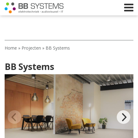
Home
Home
»
Projecten
»
BB Systems
Licht
BB Systems
Beeld
Geluid
Elektrotechniek
IT
Webshop