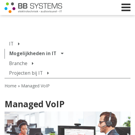
Home
IT
Licht
Mogelijkheden in IT
Branche
Beeld
Projecten bij IT
Geluid
Home
»
Managed VoIP
Elektrotechniek
IT
Managed VoIP
Webshop