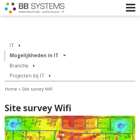
Home
IT
Licht
Mogelijkheden in IT
Branche
Beeld
Projecten bij IT
Geluid
Home
»
Site survey Wifi
Elektrotechniek
IT
Site survey Wifi
Webshop