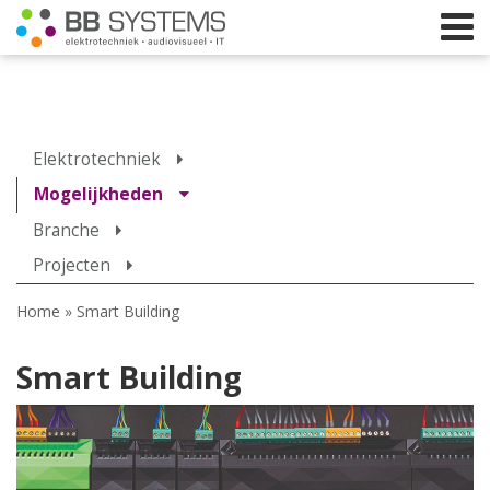
Home
Elektrotechniek
Licht
Mogelijkheden
Branche
Beeld
Projecten
Geluid
Home
»
Smart Building
Elektrotechniek
IT
Smart Building
Webshop