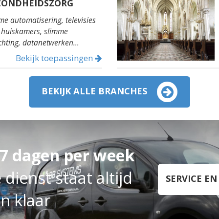
ZONDHEIDSZORG
me automatisering, televisies
 huiskamers, slimme
ichting, datanetwerken...
Bekijk toepassingen
BEKIJK ALLE BRANCHES
 7 dagen per week
dienst staat altijd
SERVICE E
n klaar