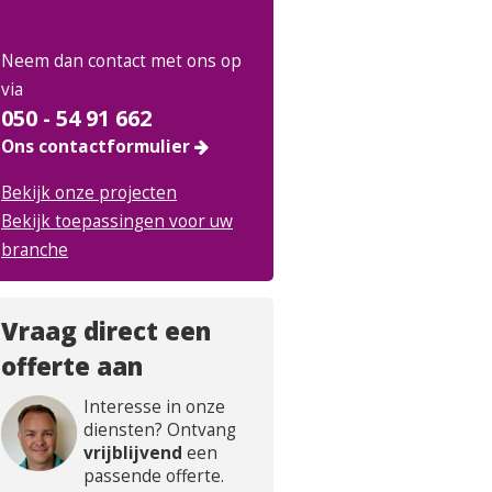
Neem dan contact met ons op
via
050 - 54 91 662
Ons contactformulier
Bekijk onze projecten
Bekijk toepassingen voor uw
branche
Vraag direct een
offerte aan
Interesse in onze
diensten? Ontvang
vrijblijvend
een
passende offerte.