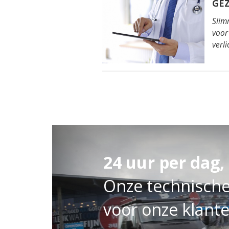
GE
Slim
voor
verl
24 uur per dag,
Onze technische 
voor onze klante