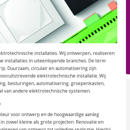
050 – 54 91 662
Route
ktrotechnische installaties. Wij ontwerpen, realiseren
 installaties in uiteenlopende branches. De term
ip. Duurzaam, circulair en automatisering zijn
oruitstrevende elektrotechnische installatie. Wij
ting, besturingen, automatisering, groepenkasten,
tal van andere elektrotechnische systemen.
w
llateur voor ontwerp en de hoogwaardige aanleg
 in zowel kleine als grote projecten. Renovatie en
iseren van ontwerp tot volledige realisatie. Hierbij