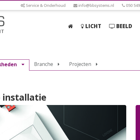
Service & Onderhoud
info@bbsystems.nl
050 549
LICHT
BEELD
Home
Licht
Branche
Projecten
kheden
Beeld
Geluid
Elektrotechniek
installatie
IT
Webshop