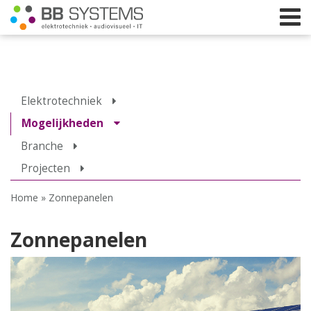
Home
Elektrotechniek
Licht
Mogelijkheden
Branche
Beeld
Projecten
Geluid
Home
»
Zonnepanelen
Elektrotechniek
IT
Zonnepanelen
Webshop