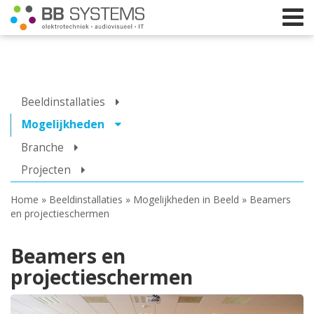
Home
Beeldinstallaties
Licht
Mogelijkheden
Branche
Beeld
Projecten
Geluid
Home
»
Beeldinstallaties
»
Mogelijkheden in Beeld
»
Beamers
Elektrotechniek
en projectieschermen
IT
Beamers en
Webshop
projectieschermen