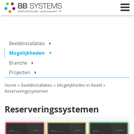
Home
Beeldinstallaties
Licht
Mogelijkheden
Branche
Beeld
Projecten
Geluid
Home
»
Beeldinstallaties
»
Mogelijkheden in Beeld
»
Elektrotechniek
Reserveringssystemen
IT
Reserveringssystemen
Webshop