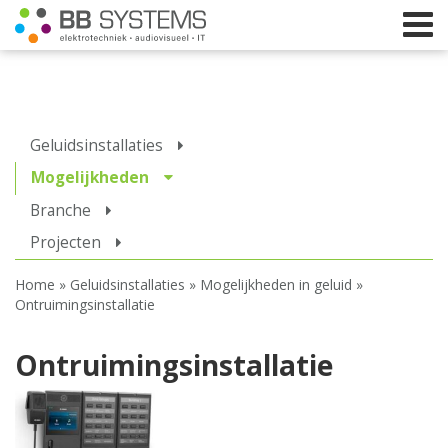
Home
Geluidsinstallaties
Licht
Mogelijkheden
Branche
Beeld
Projecten
Geluid
Home
»
Geluidsinstallaties
»
Mogelijkheden in geluid
»
Elektrotechniek
Ontruimingsinstallatie
IT
Ontruimingsinstallatie
Webshop