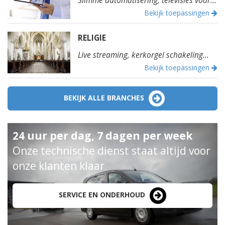
Slimme automatisering, televisies voor...
Bekijk toepassingen
RELIGIE
Live streaming, kerkorgel schakeling...
Bekijk toepassingen
BEKIJK ALLE BRANCHES
24 uur per dag, 7 dagen per week
Onze technische dienst staat altijd voor
onze klanten klaar
SERVICE EN ONDERHOUD