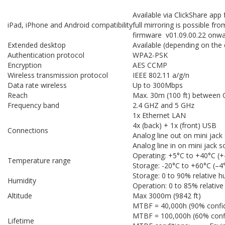
Available via ClickShare app 
iPad, iPhone and Android compatibility
full mirroring is possible f
firmware v01.09.00.22 onw
Extended desktop
Available (depending on the 
Authentication protocol
WPA2-PSK
Encryption
AES CCMP
Wireless transmission protocol
IEEE 802.11 a/g/n
Data rate wireless
Up to 300Mbps
Reach
Max. 30m (100 ft) between C
Frequency band
2.4 GHZ and 5 GHz
1x Ethernet LAN
4x (back) + 1x (front) USB
Connections
Analog line out on mini jac
Analog line in on mini jack 
Operating: +5°C to +40°C (+
Temperature range
Storage: -20°C to +60°C (–4
Storage: 0 to 90% relative 
Humidity
Operation: 0 to 85% relativ
Altitude
Max 3000m (9842 ft)
MTBF = 40,000h (90% confid
MTBF = 100,000h (60% confi
Lifetime