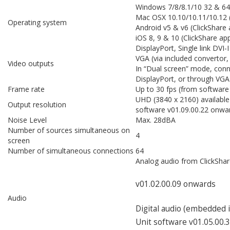
Windows 7/8/8.1/10 32 & 64 
Mac OSX 10.10/10.11/10.12 (
Operating system
Android v5 & v6 (ClickShare 
iOS 8, 9 & 10 (ClickShare ap
DisplayPort, Single link DVI-I
VGA (via included convertor,
Video outputs
In “Dual screen” mode, conn
DisplayPort, or through VGA
Frame rate
Up to 30 fps (from software
UHD (3840 x 2160) available
Output resolution
software v01.09.00.22 onwa
Noise Level
Max. 28dBA
Number of sources simultaneous on
4
screen
Number of simultaneous connections
64
Analog audio from ClickSha
v01.02.00.09 onwards
Audio
Digital audio (embedded 
Unit software v01.05.00.