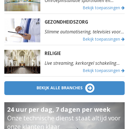
Omroepinstallatie sporthallen en...
Bekijk toepassingen
GEZONDHEIDSZORG
Slimme automatisering, televisies voor...
Bekijk toepassingen
RELIGIE
Live streaming, kerkorgel schakeling...
Bekijk toepassingen
BEKIJK ALLE BRANCHES
24 uur per dag, 7 dagen per week
Onze technische dienst staat altijd voor
onze klanten klaar