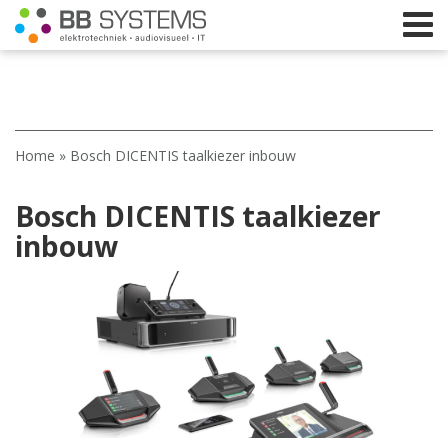
Home
Home
»
Bosch DICENTIS taalkiezer inbouw
Licht
Bosch DICENTIS taalkiezer
Beeld
inbouw
Geluid
Elektrotechniek
IT
Webshop