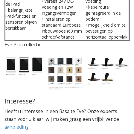
• vereist 24V DC-
voeding
de iPad
voeding en 12W
• kabelroute
• belangrijkste
ingangsvermogen
geïntegreerd in de
iPad-functies en
• installeren op
bodem
sensoren blijven
standaard Europese
• mogelijkheid om te
bereikbaar
inbouwdoos (60 mm
bevestigen op
schroef-afstand)
horizontaal oppervlak
Eve Plus collectie
Interesse?
Heeft u interesse in een Basalte Eve? Onze experts
staan voor u klaar, wij maken graag een vrijblijvende
aanbieding
!