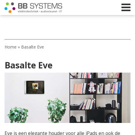
Home
Home
»
Basalte Eve
Licht
Basalte Eve
Beeld
Geluid
Elektrotechniek
IT
Webshop
Eve is een elegante houder voor alle iPads en ook de