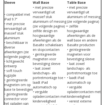
Sleeve
Wall Base
Table Base
• met precisie
• met precisie
vervaardigd uit
vervaardigd uit
• compatibel met
massief stuk
aluminium of messing
iPad 9.7”
aluminium of messing
(zie volgende pagina)
• met precisie
(zie volgende pagina) •
• zelfde
vervaardigd uit
zelfde design en
hoogwaardige
massief stuk
hoogwaardige
afwerkingen als de
aluminium
afwerkingen als de
wall base en andere
• beschikbaar in
Basalte schakelaars
Basalte producten
diverse
en stopcontacten
• geïntegreerde
afwerkingen (zie
• geïntegreerde
magneten voor
volgende pagina)
magneten voor
bevestiging sleeve
• lichtgewicht
bevestiging sleeve
• laat zowel
ontwerp
• laat zowel
landschaps- als
• soft touch
landschaps- als
portretmontage toe
rugzijde
portretmontage toe •
• laadt iPad
• geïntegreerde
laadt iPad
automatisch op
magneten om op
automatisch op
• vergulde
base te bevestigen
• vergulde
opladercontacten met
• geïntegreerde
opladercontacten met
kinderveiligheid
connector voor
kinderveiligheid
• vereist externe
het opladen van